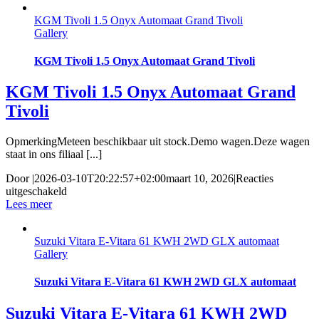
EVX
KGM Tivoli 1.5 Onyx Automaat Grand Tivoli
Titanium
Gallery
100%
elektrisch
462km
KGM Tivoli 1.5 Onyx Automaat Grand Tivoli
actieradius
KGM Tivoli 1.5 Onyx Automaat Grand
Tivoli
OpmerkingMeteen beschikbaar uit stock.Demo wagen.Deze wagen
staat in ons filiaal [...]
Door
|
2026-03-10T20:22:57+02:00
maart 10, 2026
|
Reacties
voor
uitgeschakeld
KGM
Lees meer
Tivoli
1.5
Suzuki Vitara E-Vitara 61 KWH 2WD GLX automaat
Onyx
Gallery
Automaat
Grand
Tivoli
Suzuki Vitara E-Vitara 61 KWH 2WD GLX automaat
Suzuki Vitara E-Vitara 61 KWH 2WD