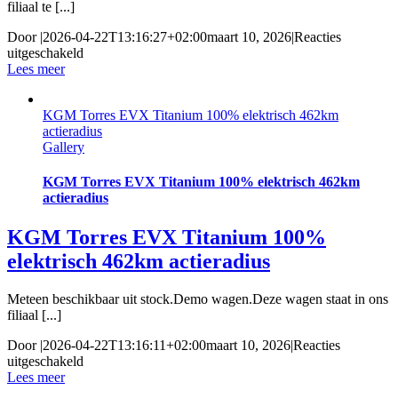
filiaal te [...]
Door
|
2026-04-22T13:16:27+02:00
maart 10, 2026
|
Reacties
voor
uitgeschakeld
KGM
Lees meer
Torres
Hybride
KGM Torres EVX Titanium 100% elektrisch 462km
1.5
actieradius
Titanium
Gallery
Automaat
DEMO
KGM Torres EVX Titanium 100% elektrisch 462km
actieradius
KGM Torres EVX Titanium 100%
elektrisch 462km actieradius
Meteen beschikbaar uit stock.Demo wagen.Deze wagen staat in ons
filiaal [...]
Door
|
2026-04-22T13:16:11+02:00
maart 10, 2026
|
Reacties
voor
uitgeschakeld
KGM
Lees meer
Torres