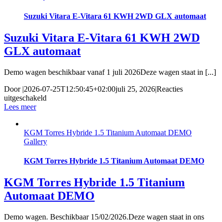
Suzuki Vitara E-Vitara 61 KWH 2WD GLX automaat
Suzuki Vitara E-Vitara 61 KWH 2WD
GLX automaat
Demo wagen beschikbaar vanaf 1 juli 2026Deze wagen staat in [...]
Door
|
2026-07-25T12:50:45+02:00
juli 25, 2026
|
Reacties
voor
uitgeschakeld
Suzuki
Lees meer
Vitara
E-
KGM Torres Hybride 1.5 Titanium Automaat DEMO
Vitara
Gallery
61
KWH
2WD
KGM Torres Hybride 1.5 Titanium Automaat DEMO
GLX
automaat
KGM Torres Hybride 1.5 Titanium
Automaat DEMO
Demo wagen. Beschikbaar 15/02/2026.Deze wagen staat in ons