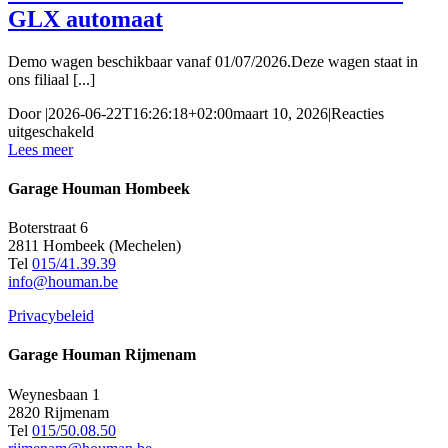
GLX automaat
Demo wagen beschikbaar vanaf 01/07/2026.Deze wagen staat in
ons filiaal [...]
Door
|
2026-06-22T16:26:18+02:00
maart 10, 2026
|
Reacties
voor
uitgeschakeld
Suzuki
Lees meer
Vitara
E-
Garage Houman Hombeek
Vitara
61
Boterstraat 6
KWH
2811 Hombeek (Mechelen)
2WD
Tel
015/41.39.39
GLX
info@houman.be
automaat
Privacybeleid
Garage Houman Rijmenam
Weynesbaan 1
2820 Rijmenam
Tel
015/50.08.50