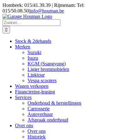
Skip
Hombeek: 015/41.39.39 | Rijmenam: Tel:
to
015/50.08.50
|
info@houman.be
content
Zoeken
naar:
Stock & 2dehands
Merken
Suzuki
Isuzu
KGM (Ssangyong)
Ligier brommobielen
Linktour
Vespa scooters
Wagen verkopen
Financiering-leasing
Services
Onderhoud & herstellingen
Carrosserie
Autoverhuur
Afspraak onderhoud
Over ons
Over ons
Historiek