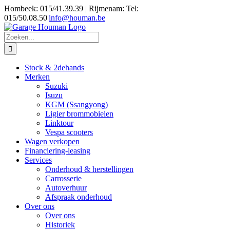
Skip
Hombeek: 015/41.39.39 | Rijmenam: Tel:
to
015/50.08.50
|
info@houman.be
content
Zoeken
naar:
Stock & 2dehands
Merken
Suzuki
Isuzu
KGM (Ssangyong)
Ligier brommobielen
Linktour
Vespa scooters
Wagen verkopen
Financiering-leasing
Services
Onderhoud & herstellingen
Carrosserie
Autoverhuur
Afspraak onderhoud
Over ons
Over ons
Historiek